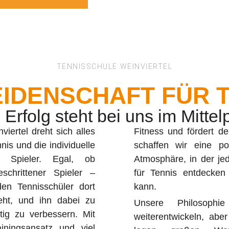
R
TENNISSCHULE WEINVIERTEL
iertel
EIDENSCHAFT FÜR 
 Erfolg steht bei uns im Mittel
viertel dreht sich alles
den Teamgeist. Deshalb
is und die individuelle
sitive, unterstützende
r Spieler. Egal, ob
der seine Leidenschaft
schrittener Spieler –
 und weiterentwickeln
den Tennisschüler dort
kann.
eht, und ihn dabei zu
Unsere Philosoph
etig zu verbessern. Mit
weiterentwickeln, aber
ningsansatz und viel