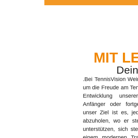
ÜBE
UNS
Tennisschule Weinv
MIT L
Dein
.Bei TennisVision Wein
Fitness und fördert 
um die Freude am Tenn
schaffen wir eine po
Entwicklung unsere
Atmosphäre, in der je
Anfänger oder fortge
für Tennis entdecken
unser Ziel ist es, je
abzuholen, wo er st
unterstützen, sich st
einem modernen Trai